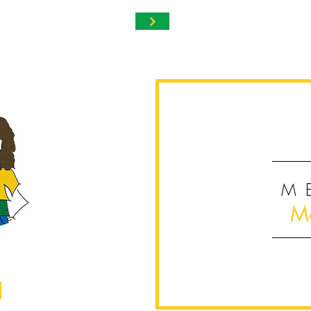
M
Mo
renz
 & Lerntherapeutin