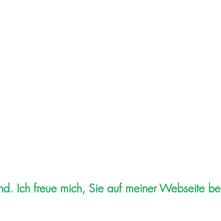
ie | Dyskalkulie | ADHS | Lerncoaching | Elternbe
nd. Ich freue mich, Sie auf meiner Webseite be