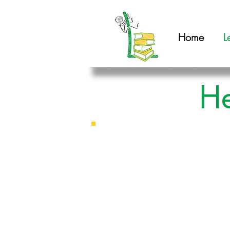
Home
L
He