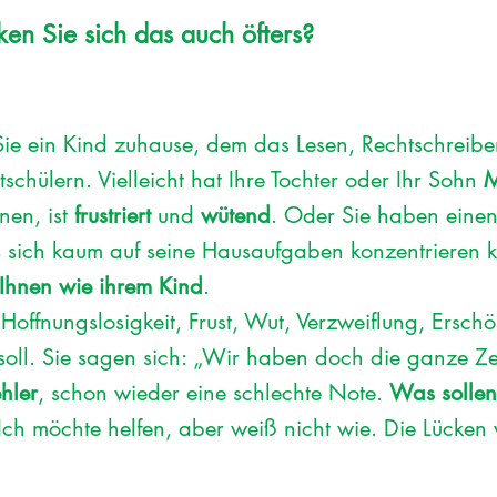
ken Sie sich das auch öfters?
 Sie ein Kind zuhause, dem das Lesen, Rechtschrei
itschülern. Vielleicht hat Ihre Tochter oder Ihr Sohn
M
nen, ist
frustriert
und
wütend
. Oder Sie haben eine
s sich kaum auf seine Hausaufgaben konzentrieren ka
s Ihnen wie ihrem Kind
.
Hoffnungslosigkeit, Frust, Wut, Verzweiflung, Ersch
soll. Sie sagen sich: „Wir haben doch die ganze Ze
ehler
, schon wieder eine schlechte Note.
Was solle
Ich möchte helfen, aber weiß nicht wie. Die Lücken