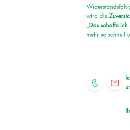
Widerstandsfähigk
wird die
Zuversic
„
Das schaffe ich
mehr so schnell 
I
u
I