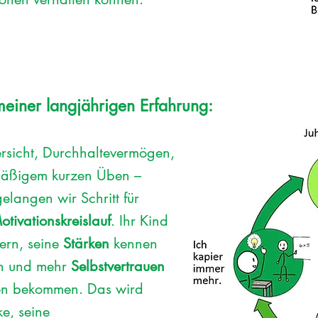
meiner langjährigen Erfahrung:
rsicht, Durchhaltevermögen,
äßigem kurzen Üben –
elangen wir Schritt für
otivationskreislauf
. Ihr Kind
sern, seine
Stärken
kennen
en und mehr
Selbstvertrauen
gen bekommen. Das wird
ke, seine