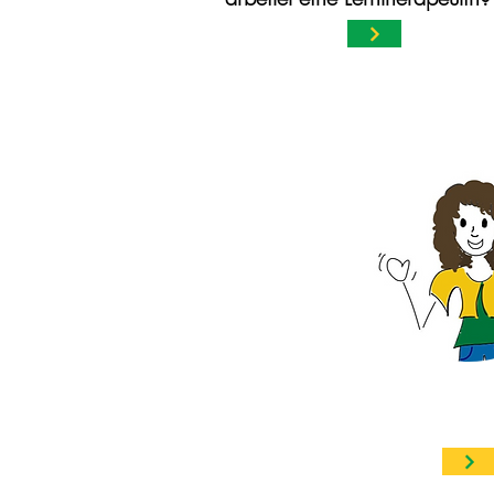
Gisela Lo
Dipl.-Sozialpädagogin